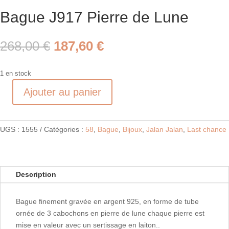
Bague J917 Pierre de Lune
Le
Le
268,00
€
187,60
€
prix
prix
initial
actuel
1 en stock
était :
est :
268,00 €.
187,60 €.
Ajouter au panier
quantité
de
Bague
UGS :
1555
Catégories :
58
,
Bague
,
Bijoux
,
Jalan Jalan
,
Last chance
J917
Pierre
de
Lune
Description
Bague finement gravée en argent 925, en forme de tube
ornée de 3 cabochons en pierre de lune chaque pierre est
mise en valeur avec un sertissage en laiton..