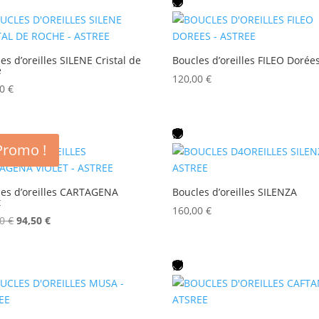
es d’oreilles SILENE Cristal de
Boucles d’oreilles FILEO Dorée
e
120,00
€
00
€
Promo !
les d’oreilles CARTAGENA
Boucles d’oreilles SILENZA
t
160,00
€
Le
Le
00
€
94,50
€
prix
prix
initial
actuel
était :
est :
135,00 €.
94,50 €.