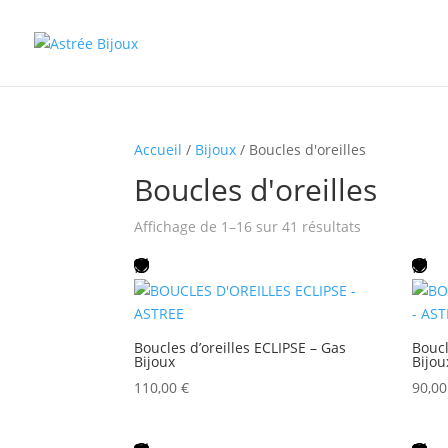
Accueil
/
Bijoux
/ Boucles d'oreilles
Boucles d'oreilles
Trié
Affichage de 1–16 sur 41 résultats
du
plus
récent
au
plus
Boucles d’oreilles ECLIPSE – Gas
Boucl
Bijoux
Bijou
ancien
110,00
€
90,0