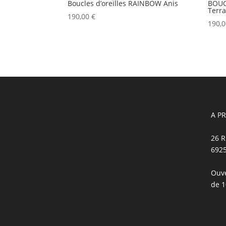
Boucles d’oreilles RAINBOW Anis
BOUC
Terra
190,00
€
190,
A P
26 R
692
Ouve
de 1