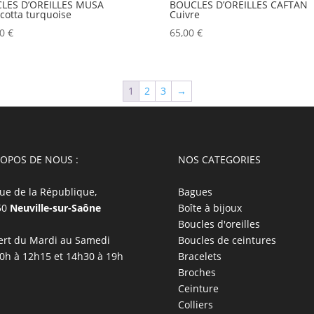
LES D’OREILLES MUSA
BOUCLES D’OREILLES CAFTAN
cotta turquoise
Cuivre
00
€
65,00
€
1
2
3
→
ROPOS DE NOUS :
NOS CATEGORIES
ue de la République,
Bagues
50
Neuville-sur-Saône
Boîte à bijoux
Boucles d'oreilles
rt du Mardi au Samedi
Boucles de ceintures
0h à 12h15 et 14h30 à 19h
Bracelets
Broches
Ceinture
Colliers