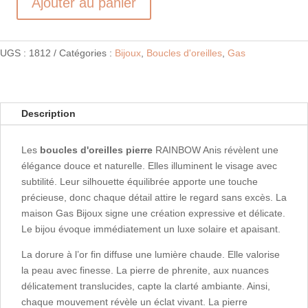
Ajouter au panier
quantité
de
Boucles
UGS :
1812
Catégories :
Bijoux
,
Boucles d'oreilles
,
Gas
d'oreilles
RAINBOW
Anis
Description
Les
boucles d'oreilles pierre
RAINBOW Anis révèlent une
élégance douce et naturelle. Elles illuminent le visage avec
subtilité. Leur silhouette équilibrée apporte une touche
précieuse, donc chaque détail attire le regard sans excès. La
maison Gas Bijoux signe une création expressive et délicate.
Le bijou évoque immédiatement un luxe solaire et apaisant.
La dorure à l’or fin diffuse une lumière chaude. Elle valorise
la peau avec finesse. La pierre de phrenite, aux nuances
délicatement translucides, capte la clarté ambiante. Ainsi,
chaque mouvement révèle un éclat vivant. La pierre