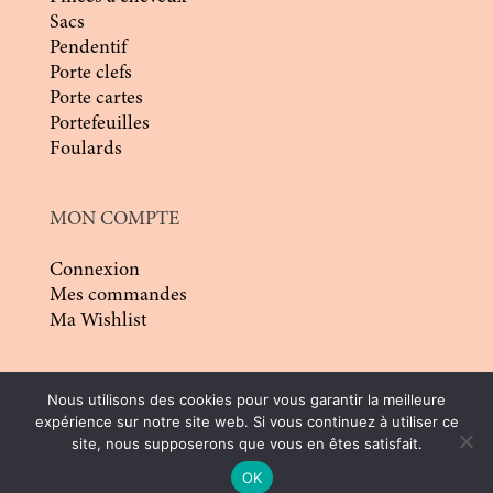
Sacs
Pendentif
Porte clefs
Porte cartes
Portefeuilles
Foulards
MON COMPTE
Connexion
Mes commandes
Ma Wishlist
Nous utilisons des cookies pour vous garantir la meilleure
expérience sur notre site web. Si vous continuez à utiliser ce
site, nous supposerons que vous en êtes satisfait.
© 2026 | Conception :
Pommier Franck WD
|
OK
Tous droits réservés |
CGV
|
Mentions légales