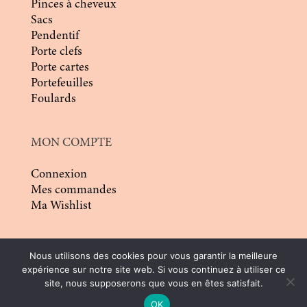
Pinces à cheveux
Sacs
Pendentif
Porte clefs
Porte cartes
Portefeuilles
Foulards
MON COMPTE
Connexion
Mes commandes
Ma Wishlist
Nous utilisons des cookies pour vous garantir la meilleure
expérience sur notre site web. Si vous continuez à utiliser ce
site, nous supposerons que vous en êtes satisfait.
© 2026 | Conception :
Pommier Franck WD
|
OK
Tous droits réservés |
CGV
|
Mentions légales