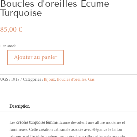
Boucles d’oreilles Ecume
Turquoise
85,00
€
1 en stock
Ajouter au panier
quantité
de
Boucles
UGS :
1918
Catégories :
Bijoux
,
Boucles d'oreilles
,
Gas
d'oreilles
Ecume
Turquoise
Description
Les
créoles turquoise femme
Ecume dévoilent une allure moderne et
lumineuse. Cette création artisanale associe avec élégance le laiton
plaqué or et l’acétate couleur turquoise. Leur silhouette ovale apporte