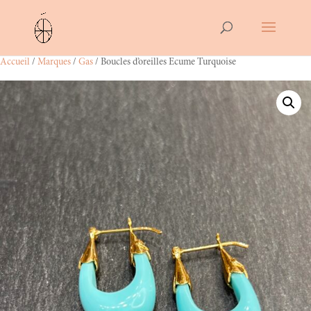
Accueil
/
Marques
/
Gas
/ Boucles d’oreilles Ecume Turquoise