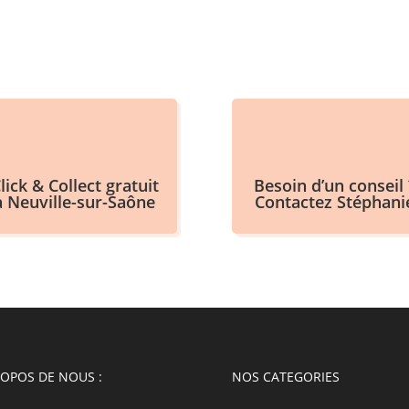
était :
est :
250,00 €.
125,00 €.
lick & Collect gratuit
Besoin d’un conseil 
à Neuville-sur-Saône
Contactez Stéphani
ROPOS DE NOUS :
NOS CATEGORIES