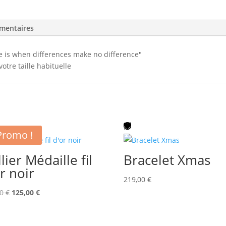
mentaires
e is when differences make no difference"
votre taille habituelle
Promo !
lier Médaille fil
Bracelet Xmas
r noir
219,00
€
Le
Le
00
€
125,00
€
prix
prix
initial
actuel