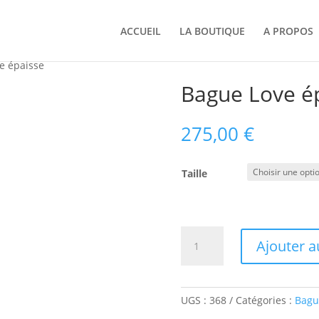
ACCUEIL
LA BOUTIQUE
A PROPOS
e épaisse
Bague Love é
275,00
€
Taille
quantité
Ajouter a
de
Bague
Love
épaisse
UGS :
368
Catégories :
Bagu