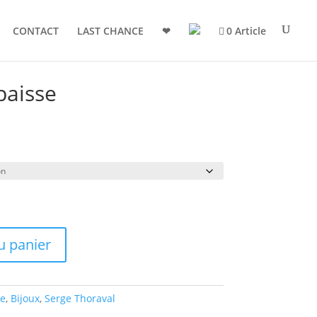
CONTACT
LAST CHANCE
❤
0 Article
paisse
u panier
e
,
Bijoux
,
Serge Thoraval