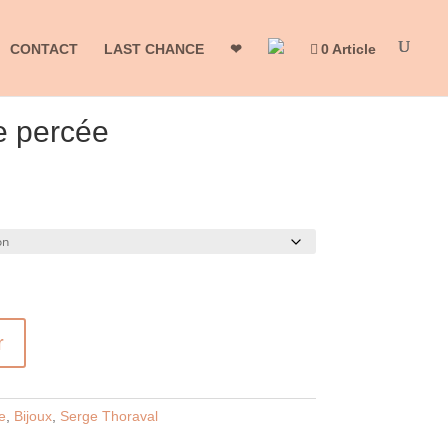
CONTACT
LAST CHANCE
❤
0 Article
 percée
r
e
,
Bijoux
,
Serge Thoraval