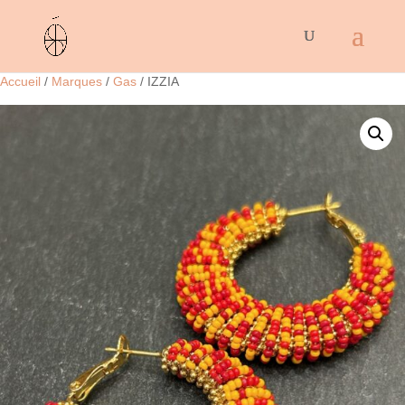
Accueil
/
Marques
/
Gas
/ IZZIA