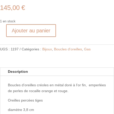
145,00
€
1 en stock
Ajouter au panier
quantité
de
IZZIA
UGS :
1197
Catégories :
Bijoux
,
Boucles d'oreilles
,
Gas
Description
Boucles d'oreilles créoles en métal doré à l'or fin, emperlées
de perles de rocaille orange et rouge.
Oreilles percées tiges
diamètre 3,8 cm