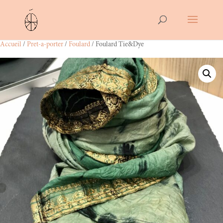
Accueil
/
Pret-a-porter
/
Foulard
/ Foulard Tie&Dye