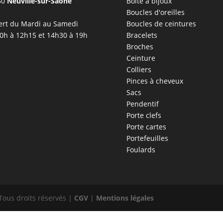
50
Neuville-sur-Saône
Boîte à bijoux
Boucles d'oreilles
rt du Mardi au Samedi
Boucles de ceintures
0h à 12h15 et 14h30 à 19h
Bracelets
Broches
Ceinture
Colliers
Pinces à cheveux
Sacs
Pendentif
Porte clefs
Porte cartes
Portefeuilles
Foulards
Tous droits réservés |
CGV
|
Mentions légales