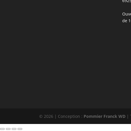
692
Ouve
de 1
© 2026 | Conception :
Pommier Franck WD
| 