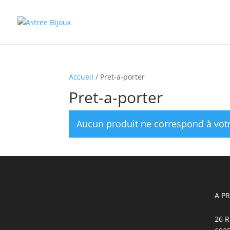
Accueil
/ Pret-a-porter
Pret-a-porter
Aucun produit ne correspond à votr
A P
26 R