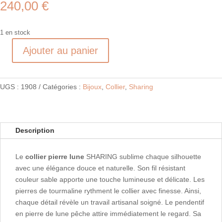
240,00
€
1 en stock
Ajouter au panier
quantité
de
Collier
UGS :
1908
Catégories :
Bijoux
,
Collier
,
Sharing
TIBETANP
Pierre
de
Lune
Description
pêche
Le
collier pierre lune
SHARING sublime chaque silhouette
avec une élégance douce et naturelle. Son fil résistant
couleur sable apporte une touche lumineuse et délicate. Les
pierres de tourmaline rythment le collier avec finesse. Ainsi,
chaque détail révèle un travail artisanal soigné. Le pendentif
en pierre de lune pêche attire immédiatement le regard. Sa