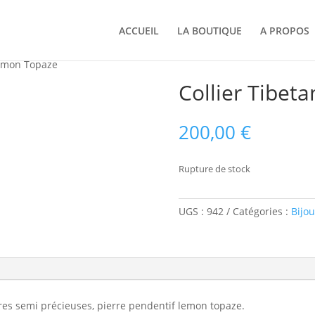
ACCUEIL
LA BOUTIQUE
A PROPOS
Lemon Topaze
Collier Tibet
200,00
€
Rupture de stock
UGS :
942
Catégories :
Bijou
erres semi précieuses, pierre pendentif lemon topaze.