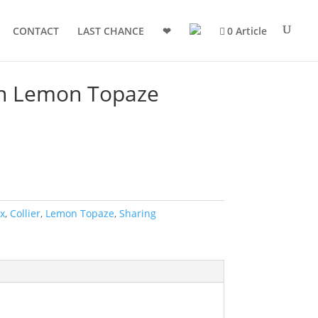
CONTACT
LAST CHANCE
❤
0 Article
an Lemon Topaze
x
,
Collier
,
Lemon Topaze
,
Sharing