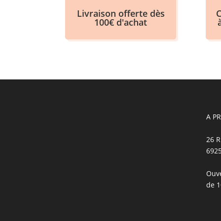
Livraison offerte dès
C
100€ d'achat
A P
26 R
692
Ouve
de 1