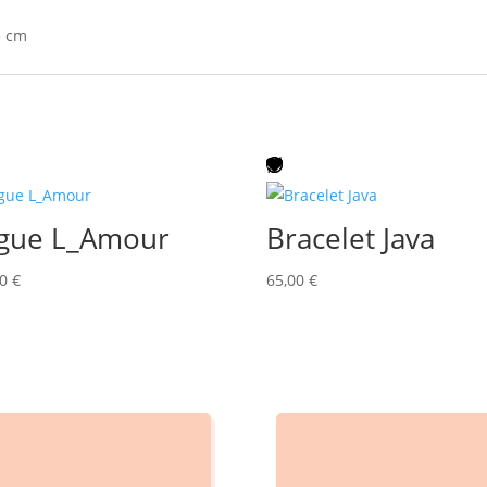
5 cm
gue L_Amour
Bracelet Java
00
€
65,00
€