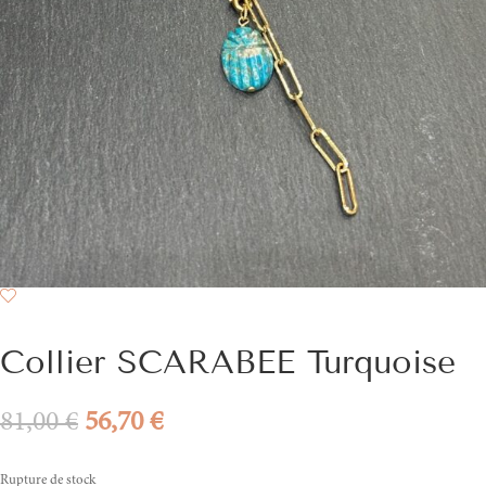
Collier SCARABEE Turquoise
Le
Le
81,00
€
56,70
€
prix
prix
initial
actuel
Rupture de stock