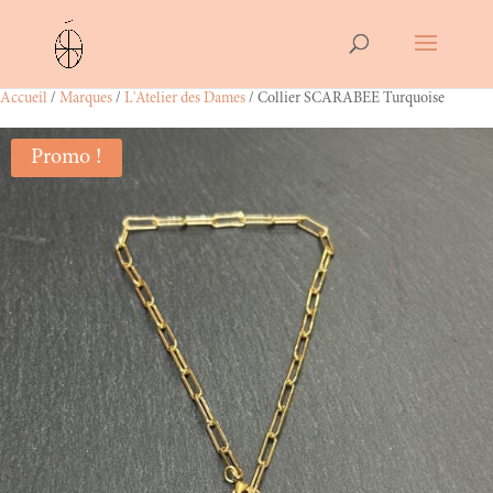
Accueil
/
Marques
/
L'Atelier des Dames
/ Collier SCARABEE Turquoise
Promo !