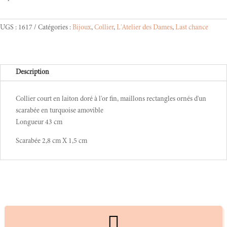
était :
est :
81,00 €.
56,70 €.
UGS :
1617
Catégories :
Bijoux
,
Collier
,
L'Atelier des Dames
,
Last chance
Description
Collier court en laiton doré à l'or fin, maillons rectangles ornés d'un
scarabée en turquoise amovible
Longueur 43 cm
Scarabée 2,8 cm X 1,5 cm
