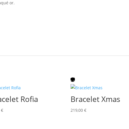
aqué or.
acelet Rofia
Bracelet Xmas
0
€
219,00
€