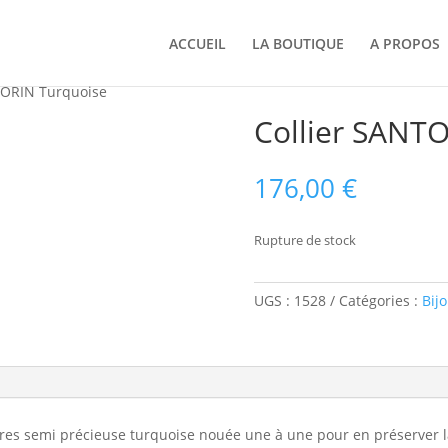
ACCUEIL
LA BOUTIQUE
A PROPOS
TORIN Turquoise
Collier SANT
176,00
€
Rupture de stock
UGS :
1528
Catégories :
Bij
rres semi précieuse turquoise nouée une à une pour en préserver la