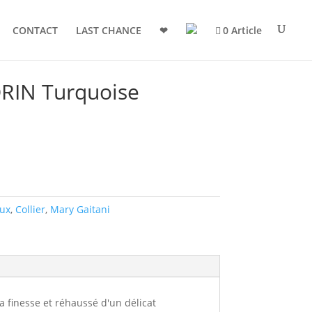
CONTACT
LAST CHANCE
❤
0 Article
ORIN Turquoise
oux
,
Collier
,
Mary Gaitani
 finesse et réhaussé d'un délicat