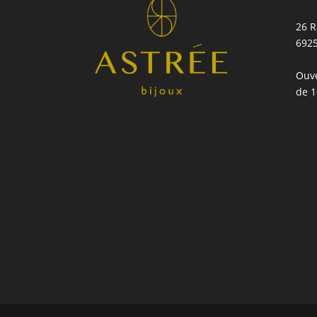
26 R
692
Ouve
de 1