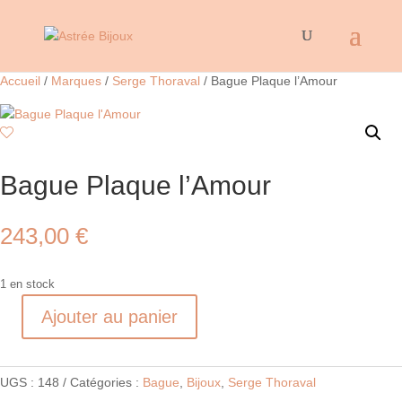
Accueil
/
Marques
/
Serge Thoraval
/ Bague Plaque l’Amour
Bague Plaque l’Amour
243,00
€
1 en stock
Ajouter au panier
quantité
de
Bague
UGS :
148
Catégories :
Bague
,
Bijoux
,
Serge Thoraval
Plaque