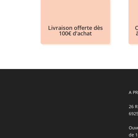
Livraison offerte dès
C
100€ d'achat
A P
26 R
692
Ouve
de 1