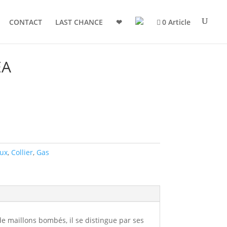
CONTACT
LAST CHANCE
❤
0 Article
EA
oux
,
Collier
,
Gas
de maillons bombés, il se distingue par ses