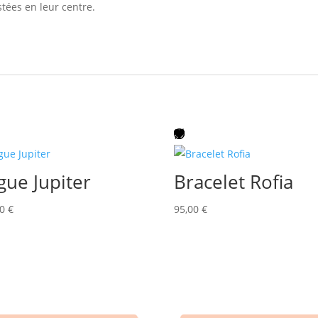
stées en leur centre.
gue Jupiter
Bracelet Rofia
00
€
95,00
€