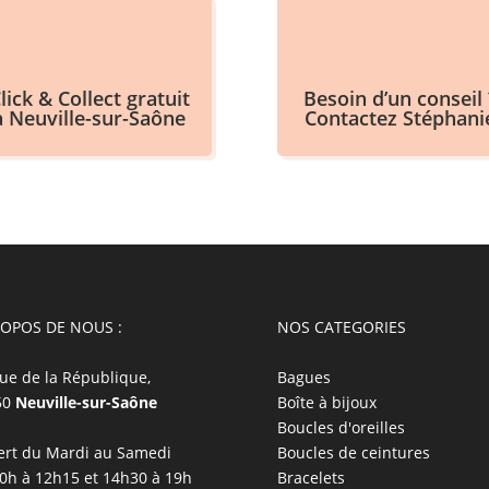
lick & Collect gratuit
Besoin d’un conseil 
à Neuville-sur-Saône
Contactez Stéphani
ROPOS DE NOUS :
NOS CATEGORIES
ue de la République,
Bagues
50
Neuville-sur-Saône
Boîte à bijoux
Boucles d'oreilles
rt du Mardi au Samedi
Boucles de ceintures
0h à 12h15 et 14h30 à 19h
Bracelets