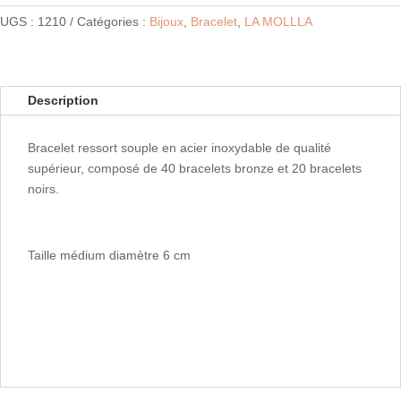
Bracelet
UGS :
1210
Catégories :
Bijoux
,
Bracelet
,
LA MOLLLA
Bronze
&
Black
Description
Bracelet ressort souple en acier inoxydable de qualité
supérieur, composé de 40 bracelets bronze et 20 bracelets
noirs.
Taille médium diamètre 6 cm