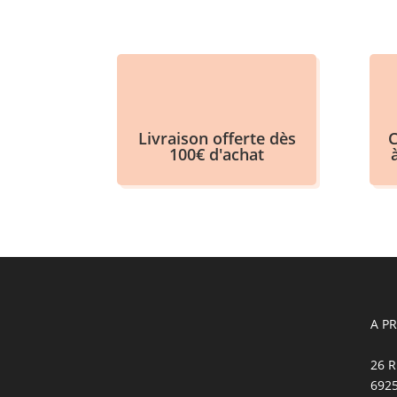
Livraison offerte dès
C
100€ d'achat
A P
26 R
692