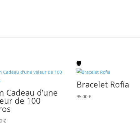
Bracelet Rofia
n Cadeau d’une
95,00
€
leur de 100
ros
00
€