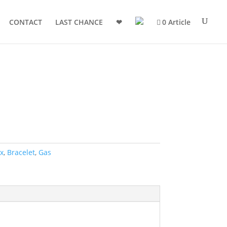
CONTACT
LAST CHANCE
❤
0 Article
x
,
Bracelet
,
Gas