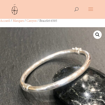
Accueil
/
Marques
/
Canyon
/ Bracelet 6505