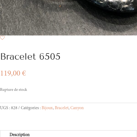
Bracelet 6505
119,00
€
Rupture de stock
UGS :
828
Catégories :
Bijoux
,
Bracelet
,
Canyon
Description