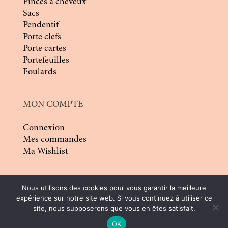
Pinces à cheveux
Sacs
Pendentif
Porte clefs
Porte cartes
Portefeuilles
Foulards
MON COMPTE
Connexion
Mes commandes
Ma Wishlist
Nous utilisons des cookies pour vous garantir la meilleure
expérience sur notre site web. Si vous continuez à utiliser ce
site, nous supposerons que vous en êtes satisfait.
© 2026 | Conception :
Pommier Franck WD
|
OK
Tous droits réservés |
CGV
|
Mentions légales