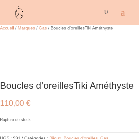
Accueil
/
Marques
/
Gas
/ Boucles d’oreillesTiki Améthyste
Boucles d’oreillesTiki Améthyste
110,00
€
Rupture de stock
UGS :
991
Catégories :
Bijoux
,
Boucles d'oreilles
,
Gas