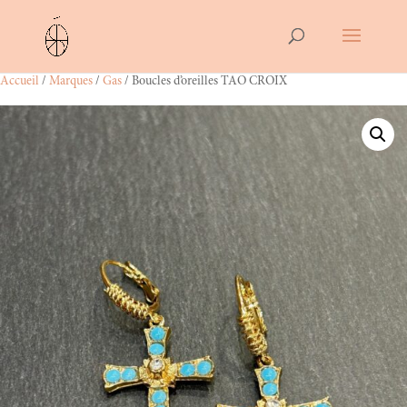
Accueil
/
Marques
/
Gas
/ Boucles d’oreilles TAO CROIX