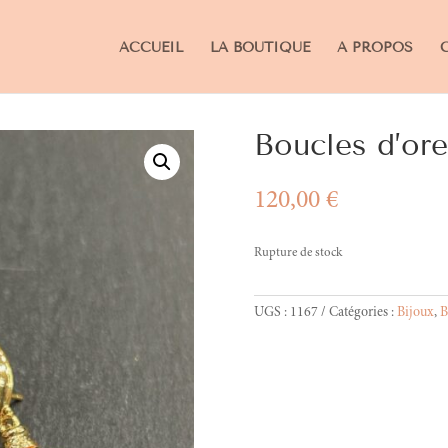
ACCUEIL
LA BOUTIQUE
A PROPOS
Boucles d’or
120,00
€
Rupture de stock
UGS :
1167
Catégories :
Bijoux
,
B