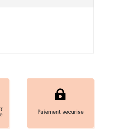

 ?
Paiement sécurisé
e