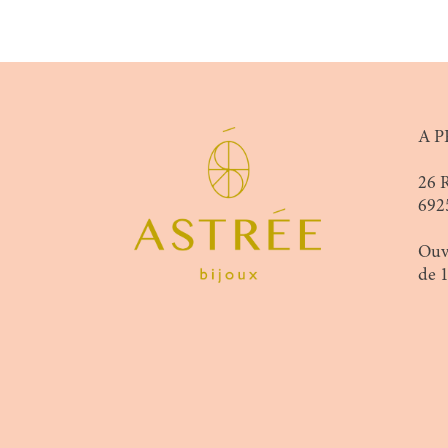
A P
26 
692
Ouv
de 