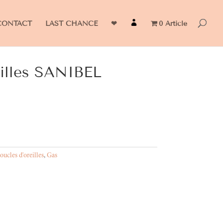
CONTACT
LAST CHANCE
❤
0 Article
eilles SANIBEL
oucles d'oreilles
,
Gas