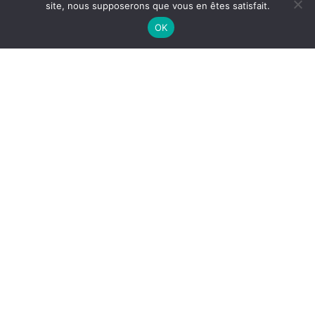
site, nous supposerons que vous en êtes satisfait.
OK
LES BRACELETS