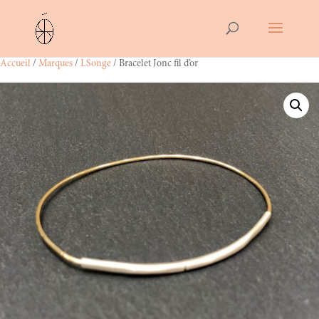
Accueil
/
Marques
/
LSonge
/ Bracelet Jonc fil d’or