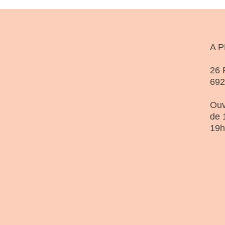
A 
26 
69
Ouv
de 
19h