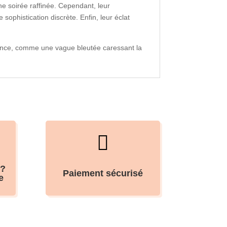
e soirée raffinée. Cependant, leur
ophistication discrète. Enfin, leur éclat
égance, comme une vague bleutée caressant la

 ?
Paiement sécurisé
e