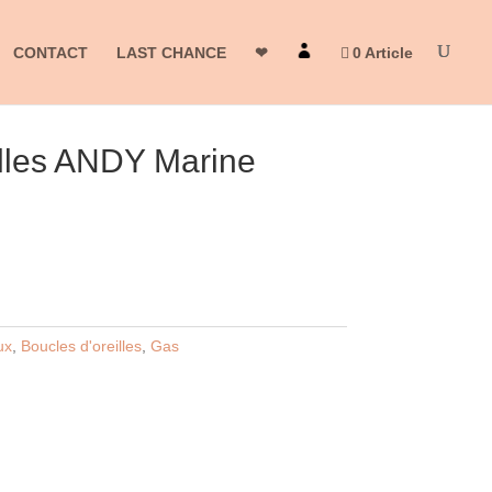
CONTACT
LAST CHANCE
❤
0 Article
illes ANDY Marine
ux
,
Boucles d'oreilles
,
Gas