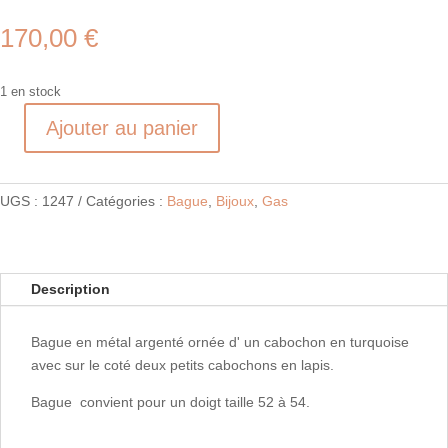
170,00
€
1 en stock
Ajouter au panier
quantité
de
Bague
UGS :
1247
Catégories :
Bague
,
Bijoux
,
Gas
SIMONE
Description
Bague en métal argenté ornée d' un cabochon en turquoise
avec sur le coté deux petits cabochons en lapis.
Bague convient pour un doigt taille 52 à 54.