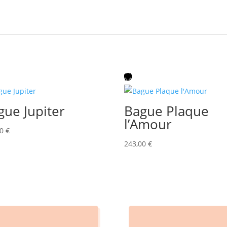
gue Jupiter
Bague Plaque
l’Amour
00
€
243,00
€