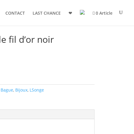
CONTACT
LAST CHANCE
❤
0 Article
 fil d’or noir
,
Bague
,
Bijoux
,
LSonge