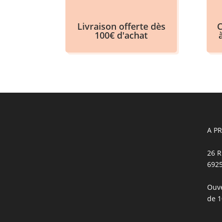
Livraison offerte dès
C
100€ d'achat
A P
26 R
692
Ouve
de 1