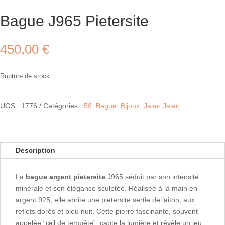
Bague J965 Pietersite
450,00
€
Rupture de stock
UGS :
1776
Catégories :
58
,
Bague
,
Bijoux
,
Jalan Jalan
Description
La
bague argent pietersite
J965 séduit par son intensité
minérale et son élégance sculptée. Réalisée à la main en
argent 925, elle abrite une pietersite sertie de laiton, aux
reflets dorés et bleu nuit. Cette pierre fascinante, souvent
appelée “œil de tempête”, capte la lumière et révèle un jeu