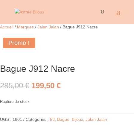
Accueil
/
Marques
/
Jalan Jalan
/ Bague J912 Nacre
Promo !
Bague J912 Nacre
Le
Le
285,00
€
199,50
€
prix
prix
initial
actuel
Rupture de stock
était :
est :
285,00 €.
199,50 €.
UGS :
1801
Catégories :
58
,
Bague
,
Bijoux
,
Jalan Jalan