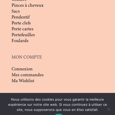
Pinces à cheveux
Sacs
Pendentif
Porte clefs
Porte cartes
Portefeuilles
Foulards
MON COMPTE
Connexion
Mes commandes
Ma Wishlist
Nous utilisons des cookies pour vous garantir la meilleure
expérience sur notre site web. Si vous continuez à utiliser ce
site, nous supposerons que vous en êtes satisfait.
© 2026 | Conception :
Pommier Franck WD
|