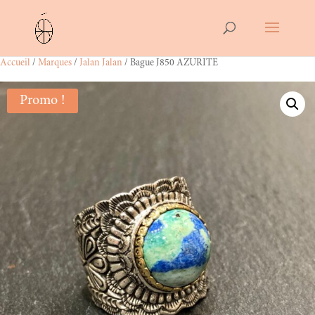
Accueil
/
Marques
/
Jalan Jalan
/ Bague J850 AZURITE
Promo !