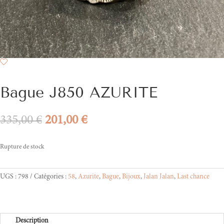
Bague J850 AZURITE
Le
Le
335,00
€
201,00
€
prix
prix
initial
actuel
Rupture de stock
était :
est :
335,00 €.
201,00 €.
UGS :
798
Catégories :
58
,
Azurite
,
Bague
,
Bijoux
,
Jalan Jalan
,
Last chance
Description