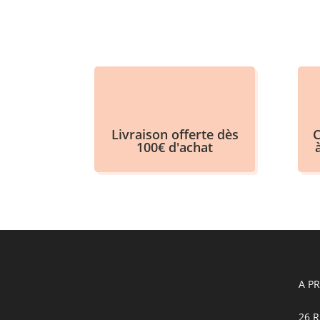
Livraison offerte dès
C
100€ d'achat
A P
26 R