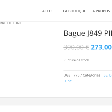
ACCUEIL
LA BOUTIQUE
A PROPOS
ERRE DE LUNE
Bague J849 P
Le
390,00
€
273,0
prix
initial
Rupture de stock
était :
390,00
UGS :
775
Catégories :
58
,
B
Lune