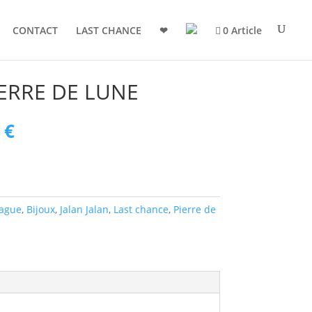
CONTACT
LAST CHANCE
❤
0 Article
IERRE DE LUNE
Le
0
€
prix
actuel
est :
 €.
273,00 €.
ague
,
Bijoux
,
Jalan Jalan
,
Last chance
,
Pierre de