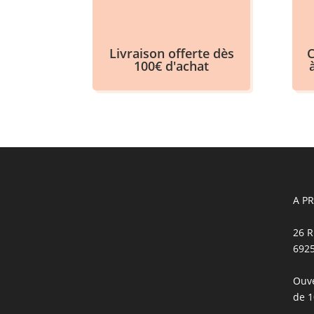
Livraison offerte dès
C
100€ d'achat
A P
26 R
692
Ouve
de 1