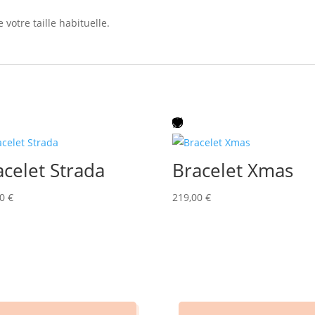
 votre taille habituelle.
acelet Strada
Bracelet Xmas
00
€
219,00
€