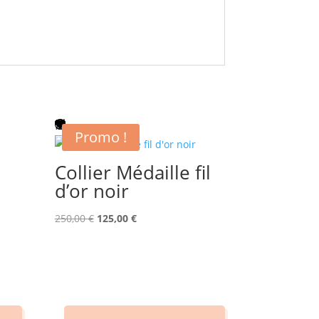
Promo !
Collier Médaille fil
d’or noir
Le
Le
250,00
€
125,00
€
prix
prix
initial
actuel
était :
est :
250,00 €.
125,00 €.