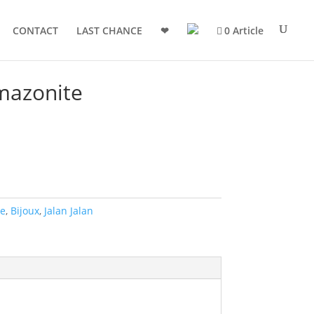
CONTACT
LAST CHANCE
❤
0 Article
mazonite
e
,
Bijoux
,
Jalan Jalan