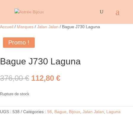
Accueil
/
Marques
/
Jalan Jalan
/ Bague J730 Laguna
Promo !
Bague J730 Laguna
Le
Le
376,00
€
112,80
€
prix
prix
initial
actuel
Rupture de stock
était :
est :
376,00 €.
112,80 €.
UGS :
538
Catégories :
56
,
Bague
,
Bijoux
,
Jalan Jalan
,
Laguna