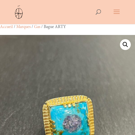
Accueil
/
Marques
/
Gas
/ Bague ARTY