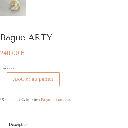
Bague ARTY
240,00
€
1 en stock
Ajouter au panier
quantité
de
Bague
UGS :
1111
Catégories :
Bague
,
Bijoux
,
Gas
ARTY
Description