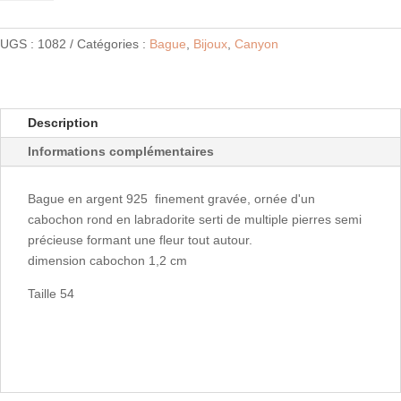
Bague
6453
Labradorite
UGS :
1082
Catégories :
Bague
,
Bijoux
,
Canyon
Description
Informations complémentaires
Bague en argent 925 finement gravée, ornée d'un
cabochon rond en labradorite serti de multiple pierres semi
précieuse formant une fleur tout autour.
dimension cabochon 1,2 cm
Taille 54