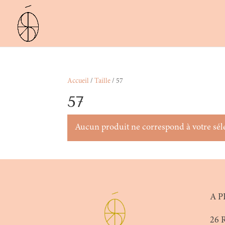
Accueil
/
Taille
/ 57
57
Aucun produit ne correspond à votre sél
A P
26 