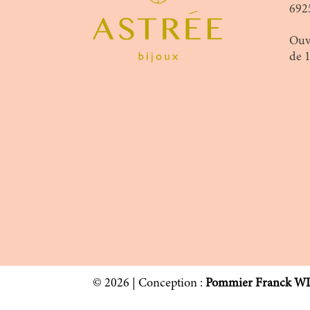
692
Ouv
de 
© 2026 | Conception :
Pommier Franck W