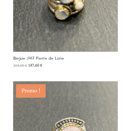
Bague J917 Pierre de Lune
Le
Le
268,00
€
187,60
€
prix
prix
initial
actuel
était :
est :
Promo !
268,00 €.
187,60 €.