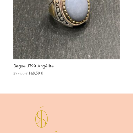
Bague J799 Angélite
Le
Le
297,00
€
148,50
€
prix
prix
initial
actuel
était :
est :
297,00 €.
148,50 €.