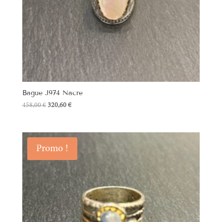
Bague J974 Nacre
Le
Le
458,00
€
320,60
€
prix
prix
initial
actuel
était :
est :
Promo !
458,00 €.
320,60 €.