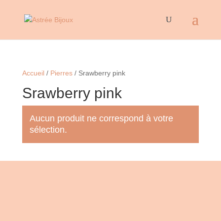
Accueil
/
Pierres
/ Srawberry pink
Srawberry pink
Aucun produit ne correspond à votre
sélection.