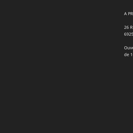
A P
26 R
692
Ouve
de 1