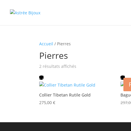
Accueil
/ Pierres
Pierres
Trié
2 résultats affichés
du
plus
récent
au
Collier Tibetan Rutile Gold
Bague
plus
275,00
€
297,
ancien