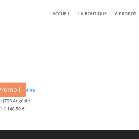
ACCUEIL
LA BOUTIQUE
A PROPOS
Promo !
 J799 Angélite
Le
Le
00
€
148,50
€
prix
prix
initial
actuel
était :
est :
297,00 €.
148,50 €.