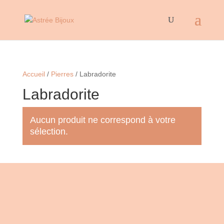
Accueil
/
Pierres
/ Labradorite
Labradorite
Aucun produit ne correspond à votre
sélection.