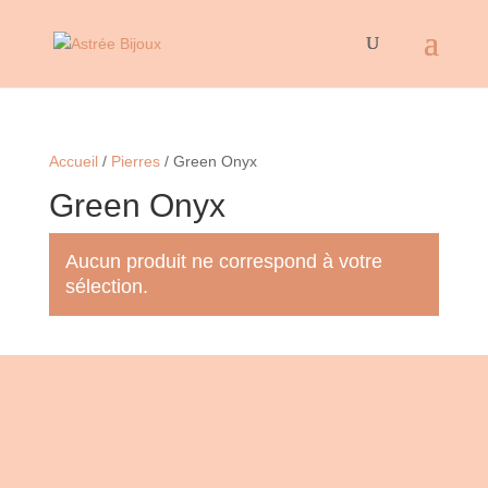
Accueil
/
Pierres
/ Green Onyx
Green Onyx
Aucun produit ne correspond à votre
sélection.