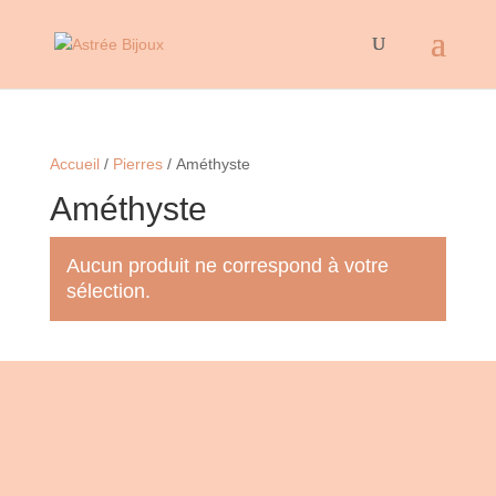
Accueil
/
Pierres
/ Améthyste
Améthyste
Aucun produit ne correspond à votre
sélection.