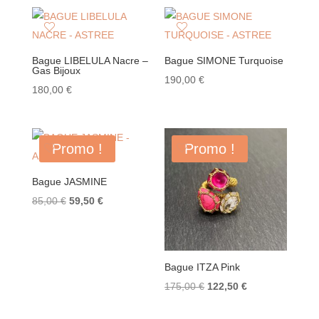
récent
au
plus
ancien
Bague LIBELULA Nacre –
Bague SIMONE Turquoise
Gas Bijoux
190,00
€
180,00
€
Promo !
Promo !
Bague JASMINE
Le
Le
85,00
€
59,50
€
prix
prix
initial
actuel
était :
est :
Bague ITZA Pink
85,00 €.
59,50 €.
Le
Le
175,00
€
122,50
€
prix
prix