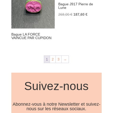
Bague J917 Pierre de
Lune
Le
Le
268,00
€
187,60
€
prix
prix
initial
actuel
était :
est :
Bague LA FORCE
VAINCUE PAR CUPIDON
268,00 €.
187,60 €.
1
2
3
→
Suivez-nous
Abonnez-vous à notre Newsletter et suivez-
nous sur les réseaux sociaux.