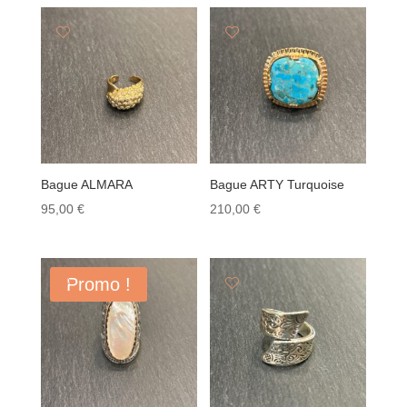
initial
actuel
était :
est :
175,00 €.
122,50 €.
Bague ALMARA
Bague ARTY Turquoise
95,00
€
210,00
€
Promo !