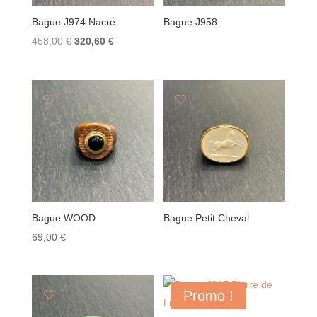
Bague J974 Nacre
Bague J958
Le
Le
458,00
€
320,60
€
prix
prix
initial
actuel
était :
est :
458,00 €.
320,60 €.
Bague WOOD
Bague Petit Cheval
69,00
€
Promo !