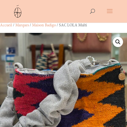
Accueil
/
Marques
/
Maison Badigo
/ SAC LOLA Multi