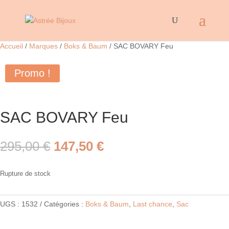
Accueil
/
Marques
/
Boks & Baum
/ SAC BOVARY Feu
Promo !
SAC BOVARY Feu
Le
Le
295,00
€
147,50
€
prix
prix
initial
actuel
Rupture de stock
était :
est :
295,00 €.
147,50 €.
UGS :
1532
Catégories :
Boks & Baum
,
Last chance
,
Sac