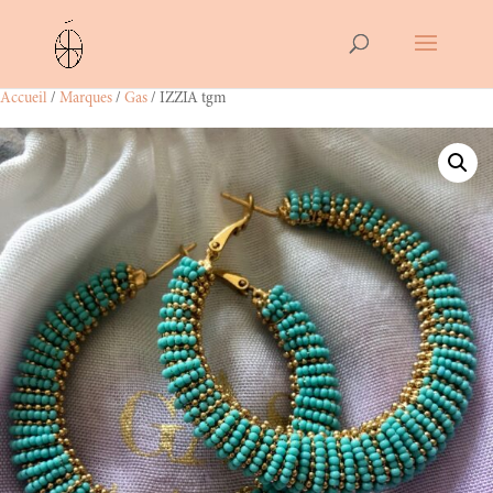
Accueil
/
Marques
/
Gas
/ IZZIA tgm