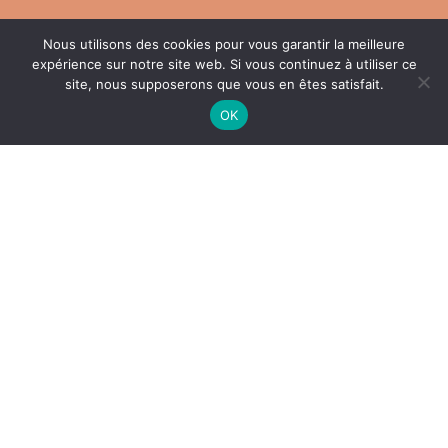
Nous utilisons des cookies pour vous garantir la meilleure
expérience sur notre site web. Si vous continuez à utiliser ce
LES COLLIERS
site, nous supposerons que vous en êtes satisfait.
OK
LES BRACELETS