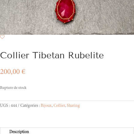
Collier Tibetan Rubelite
200,00
€
Rupture de stock
UGS :
444
Catégories :
Bijoux
,
Collier
,
Sharing
Description