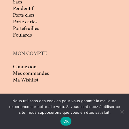
Sacs
Pendentif
Porte clefs
Porte cartes
Portefeuilles
Foulards
MON COMPTE
Connexion
Mes commandes
Ma Wishlist
Nous utilisons des cookies pour vous garantir la meilleure
expérience sur notre site web. Si vous continuez à utiliser ce
site, nous supposerons que vous en êtes satisfait.
© 2026 | Conception :
Pommier Franck WD
|
OK
Tous droits réservés |
CGV
|
Mentions légales