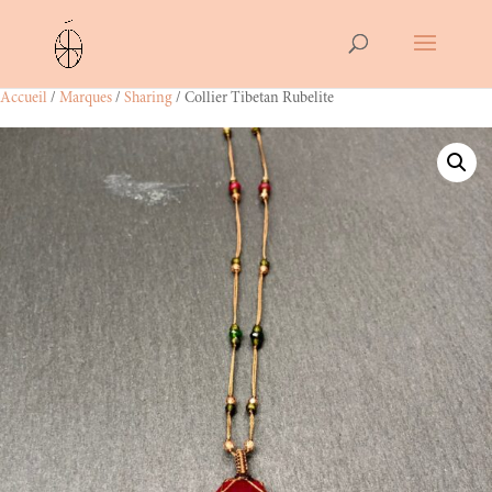
Accueil
/
Marques
/
Sharing
/ Collier Tibetan Rubelite