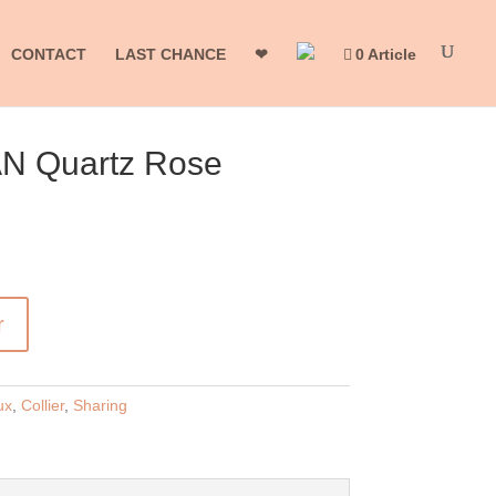
CONTACT
LAST CHANCE
❤
0 Article
AN Quartz Rose
r
ux
,
Collier
,
Sharing