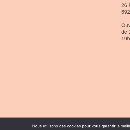
26 
69
Ouv
de 
19h
Nous utilisons des cookies pour vous garantir la meill
© 2026 | Conception :
Pommier Franc