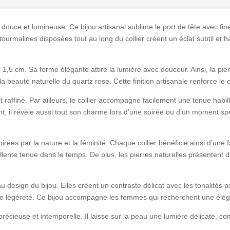
ouce et lumineuse. Ce bijou artisanal sublime le port de tête avec fine
 tourmalines disposées tout au long du collier créent un éclat subtil et
,5 cm. Sa forme élégante attire la lumière avec douceur. Ainsi, la pierr
la beauté naturelle du quartz rose. Cette finition artisanale renforce le 
 raffiné. Par ailleurs, le collier accompagne facilement une tenue habi
, il révèle aussi tout son charme lors d’une soirée ou d’un moment spéc
s par la nature et la féminité. Chaque collier bénéficie ainsi d’une fab
ellente tenue dans le temps. De plus, les pierres naturelles présente
 design du bijou. Elles créent un contraste délicat avec les tonalités p
de légèreté. Ce bijou accompagne les femmes qui recherchent une élég
cieuse et intemporelle. Il laisse sur la peau une lumière délicate, c