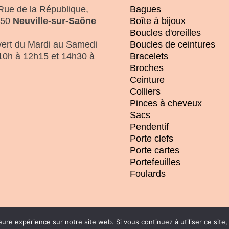
Rue de la République,
Bagues
250
Neuville-sur-Saône
Boîte à bijoux
Boucles d'oreilles
ert du Mardi au Samedi
Boucles de ceintures
10h à 12h15 et 14h30 à
Bracelets
Broches
Ceinture
Colliers
Pinces à cheveux
Sacs
Pendentif
Porte clefs
Porte cartes
Portefeuilles
Foulards
eure expérience sur notre site web. Si vous continuez à utiliser ce sit
k WD
| Tous droits réservés |
CGV
|
Mentions légales