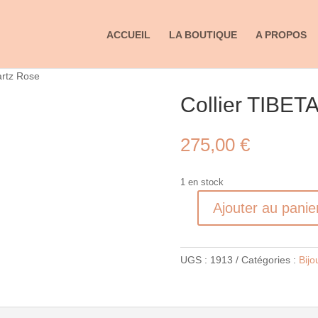
ACCUEIL
LA BOUTIQUE
A PROPOS
artz Rose
Collier TIBET
275,00
€
1 en stock
Ajouter au panie
quantité
de
Collier
UGS :
1913
Catégories :
Bijo
TIBETAN
Quartz
Rose