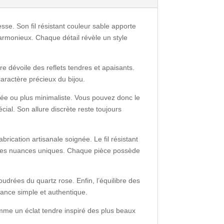
sse. Son fil résistant couleur sable apporte
 harmonieux. Chaque détail révèle un style
e dévoile des reflets tendres et apaisants.
caractère précieux du bijou.
llée ou plus minimaliste. Vous pouvez donc le
ial. Son allure discrète reste toujours
rication artisanale soignée. Le fil résistant
nt des nuances uniques. Chaque pièce possède
oudrées du quartz rose. Enfin, l’équilibre des
ance simple et authentique.
omme un éclat tendre inspiré des plus beaux