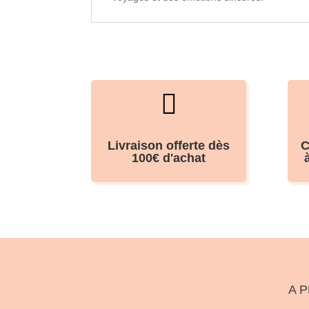

Livraison offerte dès
C
100€ d'achat
A 